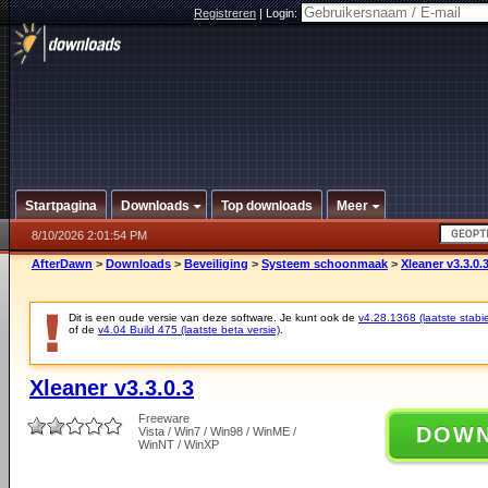
Registreren
|
Login:
Startpagina
Downloads
Top downloads
Meer
8/10/2026 2:01:54 PM
AfterDawn
>
Downloads
>
Beveiliging
>
Systeem schoonmaak
>
Xleaner v3.3.0.
Dit is een oude versie van deze software. Je kunt ook de
v4.28.1368 (laatste stabie
of de
v4.04 Build 475 (laatste beta versie)
.
Xleaner v3.3.0.3
Freeware
DOW
Vista / Win7 / Win98 / WinME /
WinNT / WinXP