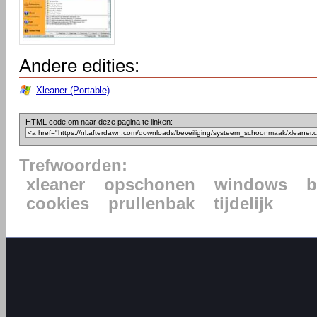
Andere edities:
Xleaner (Portable)
HTML code om naar deze pagina te linken:
Trefwoorden:
xleaner
opschonen
windows
b
cookies
prullenbak
tijdelijk