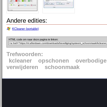
Andere edities:
KCleaner (portable)
HTML code om naar deze pagina te linken:
Trefwoorden:
kcleaner
opschonen
overbodige
verwijderen
schoonmaak