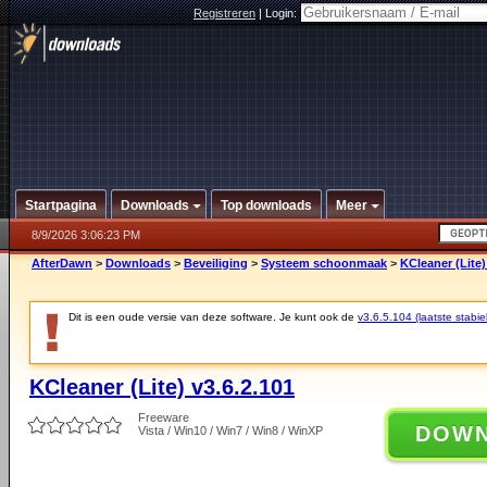
Registreren
|
Login:
Startpagina
Downloads
Top downloads
Meer
8/9/2026 3:06:23 PM
AfterDawn
>
Downloads
>
Beveiliging
>
Systeem schoonmaak
>
KCleaner (Lite)
Dit is een oude versie van deze software. Je kunt ook de
v3.6.5.104 (laatste stabie
KCleaner (Lite) v3.6.2.101
Freeware
DOW
Vista / Win10 / Win7 / Win8 / WinXP