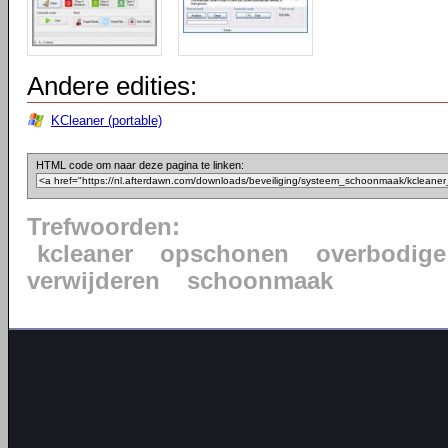
Andere edities:
KCleaner (portable)
HTML code om naar deze pagina te linken:
Trefwoorden:
kcleaner
opschonen
overbodige
verwijderen
schoonmaak