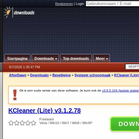
Registreren
|
Login:
Startpagina
Downloads
Top downloads
Meer
8/7/2026 1:35:47 PM
AfterDawn
>
Downloads
>
Beveiliging
>
Systeem schoonmaak
>
KCleaner (Lite)
Dit is een oude versie van deze software. Je kunt ook de
v3.6.5.104 (laatste stabie
KCleaner (Lite) v3.1.2.78
Freeware
DOW
Vista / Win10 / Win7 / Win8 / WinXP