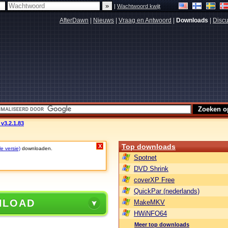
|
Wachtwoord kwijt
AfterDawn
|
Nieuws
|
Vraag en Antwoord
|
Downloads
|
Discu
 v3.2.1.83
Top downloads
X
le versie)
downloaden.
Spotnet
DVD Shrink
coverXP Free
QuickPar (nederlands)
NLOAD
MakeMKV
HWiNFO64
Meer top downloads