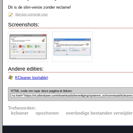
Dit is de slim-versie zonder reclame!
Stel een correctie voor
Screenshots:
Andere edities:
KCleaner (portable)
HTML code om naar deze pagina te linken:
Trefwoorden:
kcleaner
opschonen
overbodige bestanden verwijde