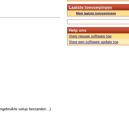
Laatste toevoegingen
Meer laatste toevoegingen
Help ons
Voeg nieuwe software toe
Voeg een software update toe
ongebruikte setup bestanden...)