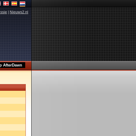
ssie
|
Nieuws2.nl