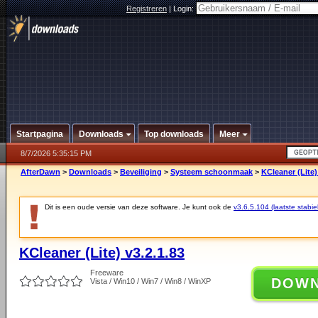
Registreren
|
Login:
Startpagina
Downloads
Top downloads
Meer
8/7/2026 5:35:15 PM
AfterDawn
>
Downloads
>
Beveiliging
>
Systeem schoonmaak
>
KCleaner (Lite)
Dit is een oude versie van deze software. Je kunt ook de
v3.6.5.104 (laatste stabie
KCleaner (Lite) v3.2.1.83
Freeware
DOW
Vista / Win10 / Win7 / Win8 / WinXP