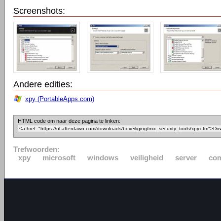
Screenshots:
Andere edities:
xpy (PortableApps.com)
HTML code om naar deze pagina te linken:
Trefwoorden:
xpy
microsoft
windows
veiligheid
server
com