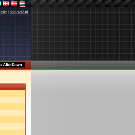
ssie
|
Nieuws2.nl