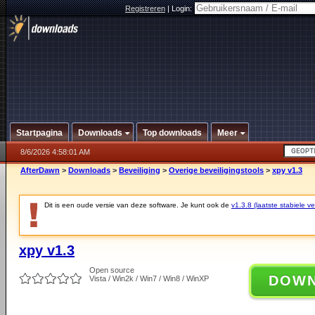
Registreren
|
Login:
Startpagina
Downloads
Top downloads
Meer
8/6/2026 4:58:01 AM
AfterDawn
>
Downloads
>
Beveiliging
>
Overige beveiligingstools
>
xpy v1.3
Dit is een oude versie van deze software. Je kunt ook de
v1.3.8 (laatste stabiele ve
xpy v1.3
Open source
DOW
Vista / Win2k / Win7 / Win8 / WinXP