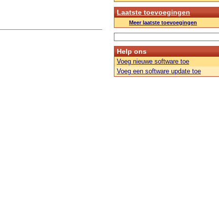
Laatste toevoegingen
Meer laatste toevoegingen
Help ons
Voeg nieuwe software toe
Voeg een software update toe