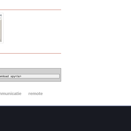
municatie
remote