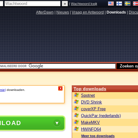
|
Wachtwoord kwijt
AfterDawn
|
Nieuws
|
Vraag en Antwoord
|
Downloads
|
Discu
Top downloads
X
rsie)
downloaden.
Spotnet
DVD Shrink
coverXP Free
QuickPar (nederlands)
NLOAD
MakeMKV
HWiNFO64
Meer top downloads