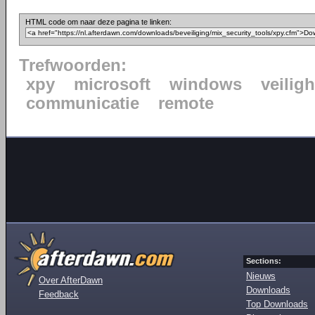
HTML code om naar deze pagina te linken:
Trefwoorden:
xpy
microsoft
windows
veilig
communicatie
remote
Sections:
Nieuws
Over AfterDawn
Downloads
Feedback
Top Downloads