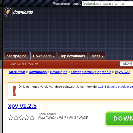
Registreren
|
Login:
Startpagina
Downloads
Top downloads
Meer
8/6/2026 3:15:50 PM
AfterDawn
>
Downloads
>
Beveiliging
>
Overige beveiligingstools
>
xpy v1.2.5
Dit is een oude versie van deze software. Je kunt ook de
v1.3.8 (laatste stabiele ve
xpy v1.2.5
Open source
DOW
Vista / Win2k / Win7 / Win8 / WinXP