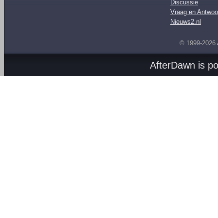
Discussie
Vraag en Antwoo
Nieuws2.nl
© 1999-2026
AfterDawn is p