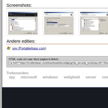
Screenshots:
Andere edities:
xpy (PortableApps.com)
HTML code om naar deze pagina te linken:
Trefwoorden:
xpy
microsoft
windows
veiligheid
server
com