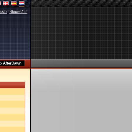
ssie
|
Nieuws2.nl