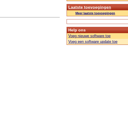
Laatste toevoegingen
Meer laatste toevoegingen
Help ons
Voeg nieuwe software toe
Voeg een software update toe