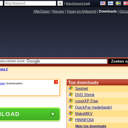
|
Wachtwoord kwijt
AfterDawn
|
Nieuws
|
Vraag en Antwoord
|
Downloads
|
Discu
Beta 2
Top downloads
X
rsie)
downloaden.
Spotnet
DVD Shrink
coverXP Free
QuickPar (nederlands)
NLOAD
MakeMKV
HWiNFO64
Meer top downloads