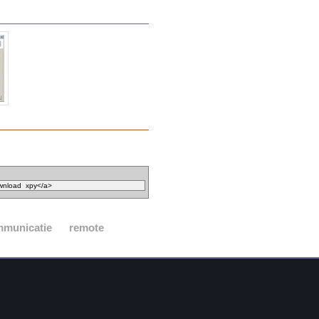
municatie
remote