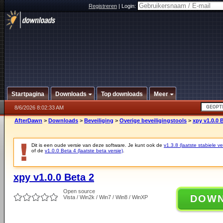
Registreren
|
Login:
Startpagina
Downloads
Top downloads
Meer
8/6/2026 8:02:33 AM
AfterDawn
>
Downloads
>
Beveiliging
>
Overige beveiligingstools
>
xpy v1.0.0 
Dit is een oude versie van deze software. Je kunt ook de
v1.3.8 (laatste stabiele ve
of de
v1.0.0 Beta 4 (laatste beta versie)
.
xpy v1.0.0 Beta 2
Open source
DOW
Vista / Win2k / Win7 / Win8 / WinXP