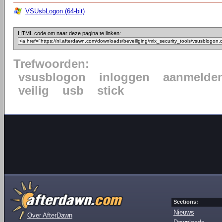
VSUsbLogon (64-bit)
HTML code om naar deze pagina te linken:
Trefwoorden:
vsusblogon
inloggen
aanmelde
veilig
usb
stick
Sections:
Nieuws
Over AfterDawn