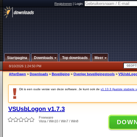
Registreren
|
Login:
Startpagina
Downloads
Top downloads
Meer
8/10/2026 1:24:50 PM
AfterDawn
>
Downloads
>
Beveiliging
>
Overige beveiligingstools
>
VSUsbLogon
Dit is een oude versie van deze software. Je kunt ook de
v1.13.3 (laatste stabiele v
VSUsbLogon v1.7.3
Freeware
DOW
Vista / Win10 / Win7 / Win8