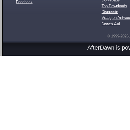
Downloads
Feedback
Top Downloads
Discussie
Vraag en Antwoo
Nieuws2.nl
© 1999-2026
AfterDawn is p