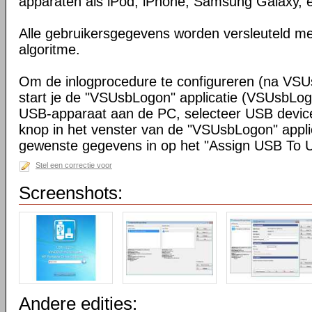
apparaten als iPod, iPhone, Samsung Galaxy, e
Alle gebruikersgegevens worden versleuteld m
algoritme.
Om de inlogprocedure te configureren (na VSUs
start je de "VSUsbLogon" applicatie (VSUsbLog
USB-apparaat aan de PC, selecteer USB device
knop in het venster van de "VSUsbLogon" appli
gewenste gegevens in op het "Assign USB To U
Stel een correctie voor
Screenshots:
Andere edities: