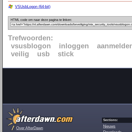
VSUsbLogon (64-bit)
HTML code om naar deze pagina te linken:
Trefwoorden:
vsusblogon
inloggen
aanmelde
veilig
usb
stick
Sections:
Nieuws
Over AfterDawn