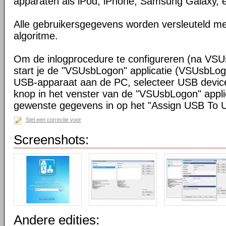
apparaten als iPod, iPhone, Samsung Galaxy, e
Alle gebruikersgegevens worden versleuteld m
algoritme.
Om de inlogprocedure te configureren (na VSUs
start je de "VSUsbLogon" applicatie (VSUsbLog
USB-apparaat aan de PC, selecteer USB device
knop in het venster van de "VSUsbLogon" appli
gewenste gegevens in op het "Assign USB To U
Stel een correctie voor
Screenshots:
Andere edities: