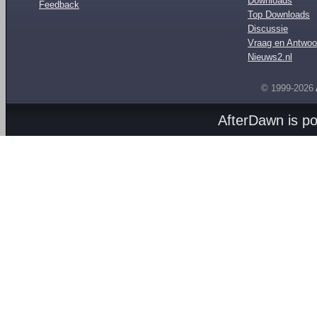
Downloads
Feedback
Top Downloads
Discussie
Vraag en Antwoo
Nieuws2.nl
© 1999-2026
AfterDawn is p