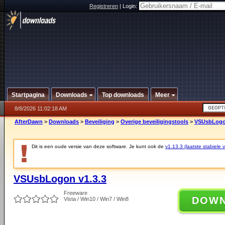
Registreren
|
Login:
Startpagina
Downloads
Top downloads
Meer
8/8/2026 11:02:18 AM
AfterDawn
>
Downloads
>
Beveiliging
>
Overige beveiligingstools
>
VSUsbLogon
Dit is een oude versie van deze software. Je kunt ook de
v1.13.3 (laatste stabiele v
VSUsbLogon v1.3.3
Freeware
DOW
Vista / Win10 / Win7 / Win8