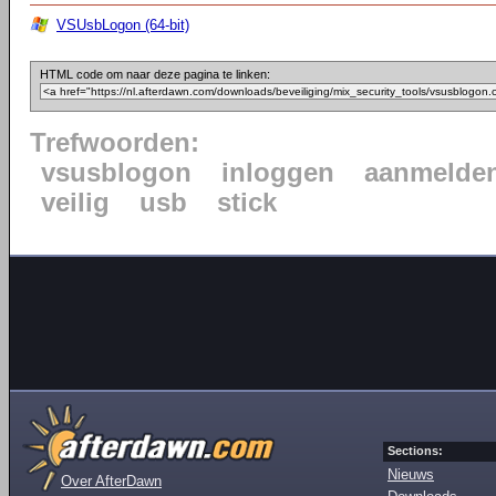
VSUsbLogon (64-bit)
HTML code om naar deze pagina te linken:
Trefwoorden:
vsusblogon
inloggen
aanmelde
veilig
usb
stick
Sections:
Nieuws
Over AfterDawn