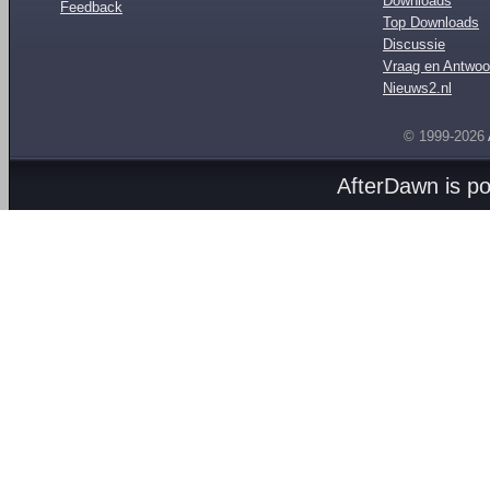
Downloads
Feedback
Top Downloads
Discussie
Vraag en Antwoo
Nieuws2.nl
© 1999-2026
AfterDawn is p