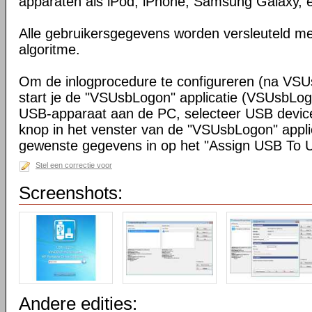
apparaten als iPod, iPhone, Samsung Galaxy, e
Alle gebruikersgegevens worden versleuteld m
algoritme.
Om de inlogprocedure te configureren (na VSUs
start je de "VSUsbLogon" applicatie (VSUsbLog
USB-apparaat aan de PC, selecteer USB device
knop in het venster van de "VSUsbLogon" appli
gewenste gegevens in op het "Assign USB To U
Stel een correctie voor
Screenshots:
Andere edities: