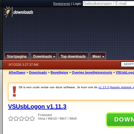
Registreren
|
Login:
Startpagina
Downloads
Top downloads
Meer
8/7/2026 3:27:37 AM
AfterDawn
>
Downloads
>
Beveiliging
>
Overige beveiligingstools
>
VSUsbLogon
Dit is een oude versie van deze software. Je kunt ook de
v1.13.3 (laatste stabiele v
VSUsbLogon v1.11.3
Freeware
DOW
Vista / Win10 / Win7 / Win8