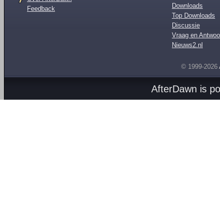
Downloads
Feedback
Top Downloads
Discussie
Vraag en Antwoo
Nieuws2.nl
© 1999-2026
AfterDawn is p