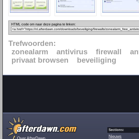
HTML code om naar deze pagina te linken:
Trefwoorden:
zonealarm
antivirus
firewall
an
privaat browsen
beveiliging
Sections:
Nieuws
Over AfterDawn