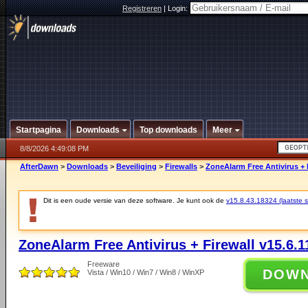
Registreren
|
Login:
Startpagina
Downloads
Top downloads
Meer
8/8/2026 4:49:08 PM
AfterDawn
>
Downloads
>
Beveiliging
>
Firewalls
>
ZoneAlarm Free Antivirus + F
Dit is een oude versie van deze software. Je kunt ook de
v15.8.43.18324 (laatste st
ZoneAlarm Free Antivirus + Firewall v15.6.1
Freeware
DOW
Vista / Win10 / Win7 / Win8 / WinXP