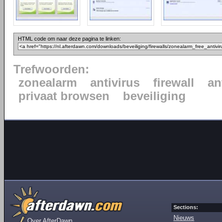
HTML code om naar deze pagina te linken:
Trefwoorden:
zonealarm
antivirus
firewall
an
privaat browsen
beveiliging
Sections:
Nieuws
Over AfterDawn