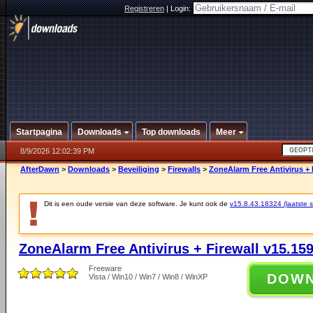
Registreren
|
Login:
Startpagina
Downloads
Top downloads
Meer
8/9/2026 12:02:39 PM
AfterDawn
>
Downloads
>
Beveiliging
>
Firewalls
>
ZoneAlarm Free Antivirus + 
Dit is een oude versie van deze software. Je kunt ook de
v15.8.43.18324 (laatste st
ZoneAlarm Free Antivirus + Firewall v15.15
Freeware
DOW
Vista / Win10 / Win7 / Win8 / WinXP