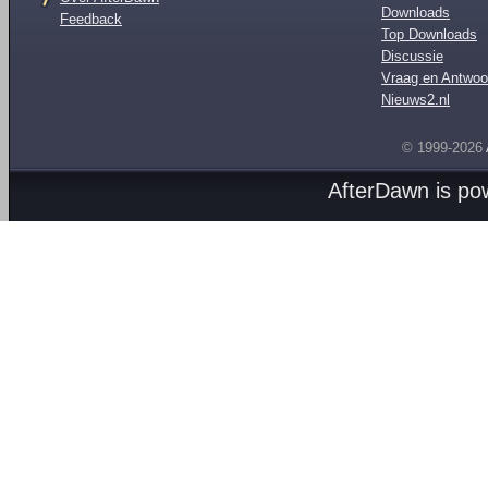
Downloads
Feedback
Top Downloads
Discussie
Vraag en Antwoo
Nieuws2.nl
© 1999-2026
AfterDawn is p