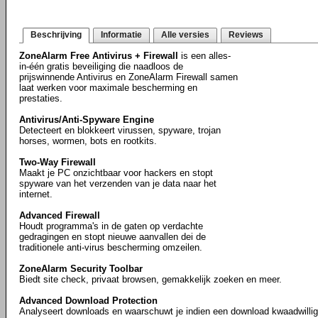
Beschrijving
Informatie
Alle versies
Reviews
ZoneAlarm Free Antivirus + Firewall
is een alles-
in-één gratis beveiliging die naadloos de
prijswinnende Antivirus en ZoneAlarm Firewall samen
laat werken voor maximale bescherming en
prestaties.
Antivirus/Anti-Spyware Engine
Detecteert en blokkeert virussen, spyware, trojan
horses, wormen, bots en rootkits.
Two-Way Firewall
Maakt je PC onzichtbaar voor hackers en stopt
spyware van het verzenden van je data naar het
internet.
Advanced Firewall
Houdt programma's in de gaten op verdachte
gedragingen en stopt nieuwe aanvallen dei de
traditionele anti-virus bescherming omzeilen.
ZoneAlarm Security Toolbar
Biedt site check, privaat browsen, gemakkelijk zoeken en meer.
Advanced Download Protection
Analyseert downloads en waarschuwt je indien een download kwaadwillig 