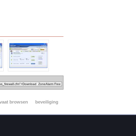
ivaat browsen
beveiliging