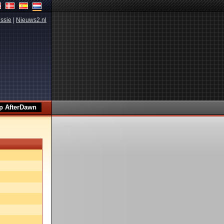
ssie
|
Nieuws2.nl