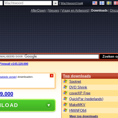
|
Wachtwoord kwijt
AfterDawn
|
Nieuws
|
Vraag en Antwoord
|
Downloads
|
Discu
Firewall v143.119.000
Top downloads
X
abiele versie)
downloaden.
Spotnet
DVD Shrink
19.000
coverXP Free
QuickPar (nederlands)
NLOAD
MakeMKV
HWiNFO64
Meer top downloads