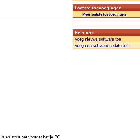
Laatste toevoegingen
Meer laatste toevoegingen
Help ons
Voeg nieuwe software toe
Voeg een software update toe
is en stopt het voordat het je PC