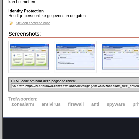
kan besmetten.
Identity Protection
Houdt je persoonlijke gegevens in de gaten.
Stel een correctie voor
Screenshots:
HTML code om naar deze pagina te linken:
Trefwoorden:
zonealarm
antivirus
firewall
anti
spyware
pr