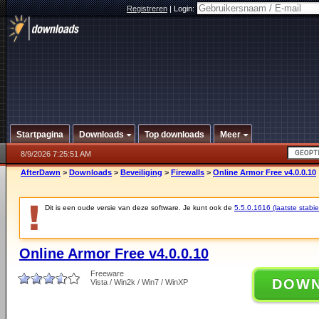
Registreren
|
Login:
Startpagina
Downloads
Top downloads
Meer
8/9/2026 7:25:51 AM
AfterDawn
>
Downloads
>
Beveiliging
>
Firewalls
>
Online Armor Free v4.0.0.10
Dit is een oude versie van deze software. Je kunt ook de
5.5.0.1616 (laatste stabie
Online Armor Free v4.0.0.10
Freeware
DOW
Vista / Win2k / Win7 / WinXP