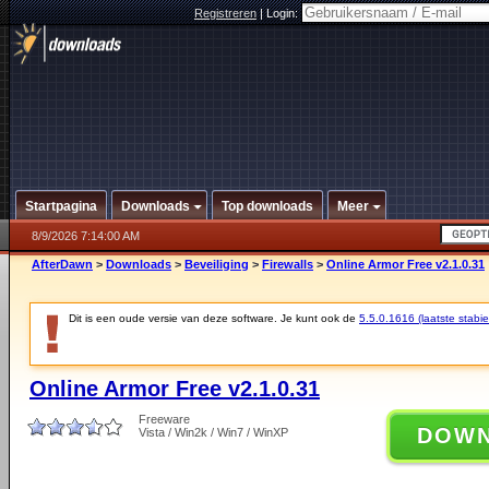
Registreren
|
Login:
Startpagina
Downloads
Top downloads
Meer
8/9/2026 7:14:00 AM
AfterDawn
>
Downloads
>
Beveiliging
>
Firewalls
>
Online Armor Free v2.1.0.31
Dit is een oude versie van deze software. Je kunt ook de
5.5.0.1616 (laatste stabie
Online Armor Free v2.1.0.31
Freeware
DOW
Vista / Win2k / Win7 / WinXP