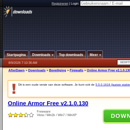
Registreren
|
Login:
Startpagina
Downloads
Top downloads
Meer
8/9/2026 7:10:36 AM
AfterDawn
>
Downloads
>
Beveiliging
>
Firewalls
>
Online Armor Free v2.1.0.13
Dit is een oude versie van deze software. Je kunt ook de
5.5.0.1616 (laatste stabie
Online Armor Free v2.1.0.130
Freeware
DOW
Vista / Win2k / Win7 / WinXP