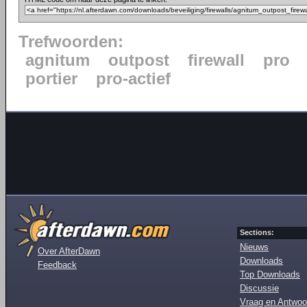
Trefwoorden:
agnitum
outpost
firewall
pro
portier
pro-actief
Sections:
Nieuws
Over AfterDawn
Downloads
Feedback
Top Downloads
Discussie
Vraag en Antwoo