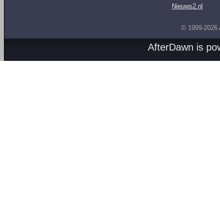
Nieuws2.nl
© 1999-2026
AfterDawn is p