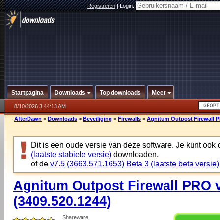
Registreren
|
Login:
Startpagina
Downloads
Top downloads
Meer
8/10/2026 3:44:13 AM
AfterDawn
>
Downloads
>
Beveiliging
>
Firewalls
>
Agnitum Outpost Firewall PR
Dit is een oude versie van deze software. Je kunt ook
(laatste stabiele versie)
downloaden.
of de
v7.5 (3663.571.1653) Beta 3 (laatste beta versie)
Agnitum Outpost Firewall PRO v
(3409.520.1244)
Shareware