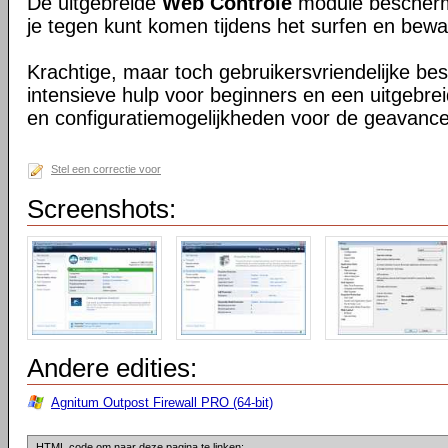
De uitgebreide
Web Controle
module beschermt
je tegen kunt komen tijdens het surfen en bewaak
Krachtige, maar toch gebruikersvriendelijke b
intensieve hulp voor beginners en een uitgebrei
en configuratiemogelijkheden voor de geavance
Stel een correctie voor
Screenshots:
Andere edities:
Agnitum Outpost Firewall PRO (64-bit)
HTML code om naar deze pagina te linken: