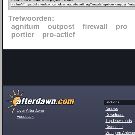
Trefwoorden:
agnitum
outpost
firewall
pro
portier
pro-actief
Sections:
Nieuws
Over AfterDawn
Downloads
Feedback
Top Downloads
Discussie
Vraag en Antwoo