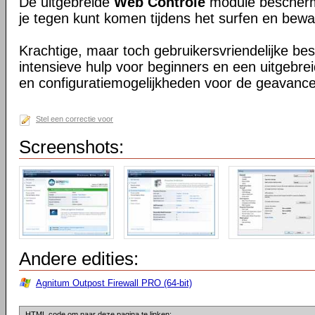
De uitgebreide
Web Controle
module beschermt
je tegen kunt komen tijdens het surfen en bewaak
Krachtige, maar toch gebruikersvriendelijke b
intensieve hulp voor beginners en een uitgebrei
en configuratiemogelijkheden voor de geavance
Stel een correctie voor
Screenshots:
Andere edities:
Agnitum Outpost Firewall PRO (64-bit)
HTML code om naar deze pagina te linken: