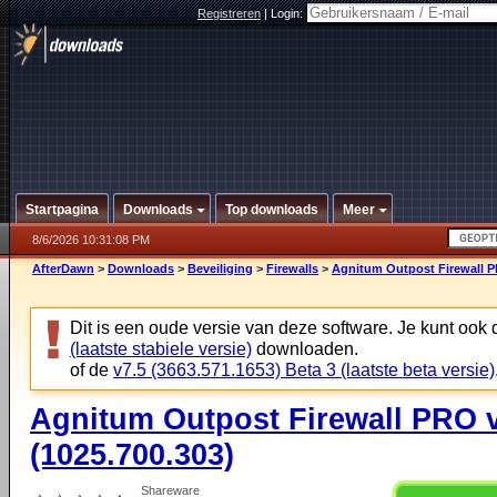
Registreren
|
Login:
Startpagina
Downloads
Top downloads
Meer
8/6/2026 10:31:08 PM
AfterDawn
>
Downloads
>
Beveiliging
>
Firewalls
>
Agnitum Outpost Firewall P
Dit is een oude versie van deze software. Je kunt ook
(laatste stabiele versie)
downloaden.
of de
v7.5 (3663.571.1653) Beta 3 (laatste beta versie)
Agnitum Outpost Firewall PRO 
(1025.700.303)
Shareware