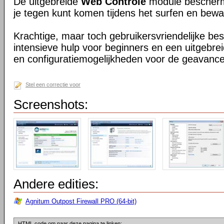
De uitgebreide
Web Controle
module beschermt
je tegen kunt komen tijdens het surfen en bewaak
Krachtige, maar toch gebruikersvriendelijke b
intensieve hulp voor beginners en een uitgebrei
en configuratiemogelijkheden voor de geavance
Stel een correctie voor
Screenshots:
Andere edities:
Agnitum Outpost Firewall PRO (64-bit)
HTML code om naar deze pagina te linken: