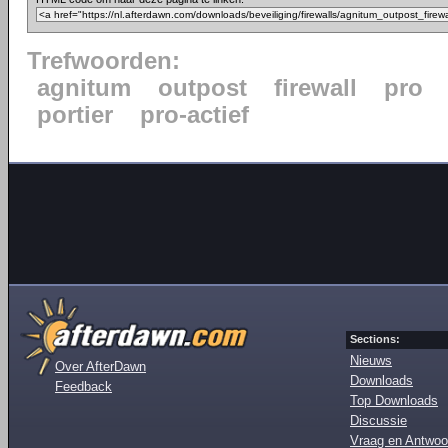
Trefwoorden:
agnitum
outpost
firewall
pro
portier
pro-actief
Sections:
Nieuws
Over AfterDawn
Downloads
Feedback
Top Downloads
Discussie
Vraag en Antwoo