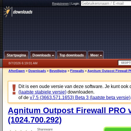
Registreren
|
Login:
Startpagina
Downloads
Top downloads
Meer
8/7/2026 6:19:01 AM
AfterDawn
>
Downloads
>
Beveiliging
>
Firewalls
>
Agnitum Outpost Firewall P
Dit is een oude versie van deze software. Je kunt ook
(laatste stabiele versie)
downloaden.
of de
v7.5 (3663.571.1653) Beta 3 (laatste beta versie)
Agnitum Outpost Firewall PRO 
(1024.700.292)
Shareware