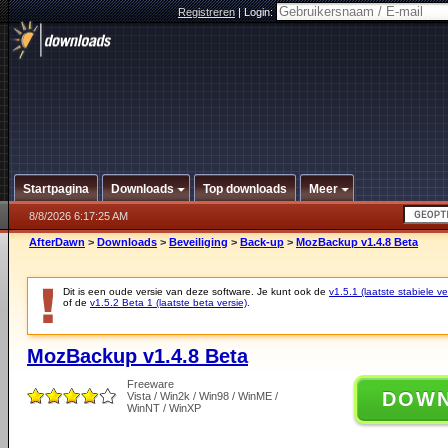
Registreren
|
Login:
Startpagina
Downloads
Top downloads
Meer
8/8/2026 6:17:25 AM
AfterDawn
>
Downloads
>
Beveiliging
>
Back-up
>
MozBackup v1.4.8 Beta
Dit is een oude versie van deze software. Je kunt ook de
v1.5.1 (laatste stabiele ve
of de
v1.5.2 Beta 1 (laatste beta versie)
.
MozBackup v1.4.8 Beta
Freeware
DOW
Vista / Win2k / Win98 / WinME /
WinNT / WinXP