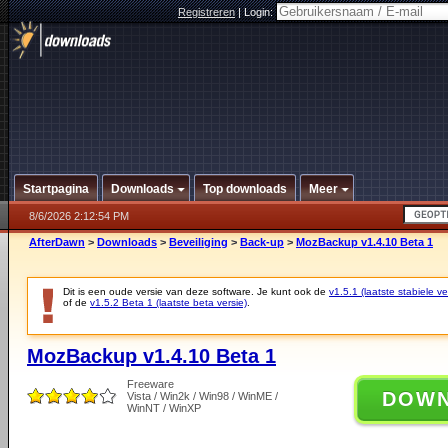
Registreren
|
Login:
Startpagina
Downloads
Top downloads
Meer
8/6/2026 2:12:54 PM
AfterDawn
>
Downloads
>
Beveiliging
>
Back-up
>
MozBackup v1.4.10 Beta 1
Dit is een oude versie van deze software. Je kunt ook de
v1.5.1 (laatste stabiele ve
of de
v1.5.2 Beta 1 (laatste beta versie)
.
MozBackup v1.4.10 Beta 1
Freeware
DOW
Vista / Win2k / Win98 / WinME /
WinNT / WinXP