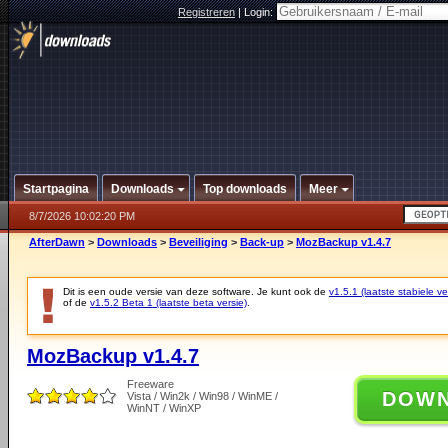
Registreren
|
Login:
Startpagina
Downloads
Top downloads
Meer
8/7/2026 10:02:20 PM
AfterDawn
>
Downloads
>
Beveiliging
>
Back-up
>
MozBackup v1.4.7
Dit is een oude versie van deze software. Je kunt ook de
v1.5.1 (laatste stabiele ve
of de
v1.5.2 Beta 1 (laatste beta versie)
.
MozBackup v1.4.7
Freeware
DOW
Vista / Win2k / Win98 / WinME /
WinNT / WinXP