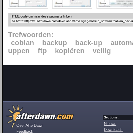
HTML code om naar deze pagina te linken:
Trefwoorden:
cobian
backup
back-up
automa
uppen
ftp
kopiëren
veilig
Sections:
Nieuws
Over AfterDawn
Downloads
Feedback