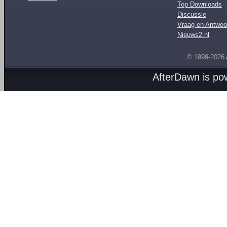
Top Downloads
Discussie
Vraag en Antwoo
Nieuws2.nl
© 1999-2026
AfterDawn is p