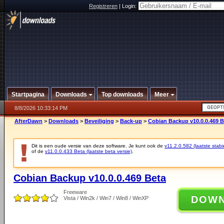
Registreren
|
Login:
Startpagina
Downloads
Top downloads
Meer
8/8/2026 10:33:14 PM
AfterDawn
>
Downloads
>
Beveiliging
>
Back-up
>
Cobian Backup v10.0.0.469 B
Dit is een oude versie van deze software. Je kunt ook de
v11.2.0.582 (laatste stabi
of de
v11.0.0.433 Beta (laatste beta versie)
.
Cobian Backup v10.0.0.469 Beta
Freeware
DOW
Vista / Win2k / Win7 / Win8 / WinXP