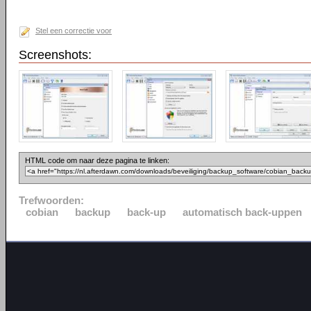
Stel een correctie voor
Screenshots:
HTML code om naar deze pagina te linken:
Trefwoorden:
cobian
backup
back-up
automatisch back-uppen