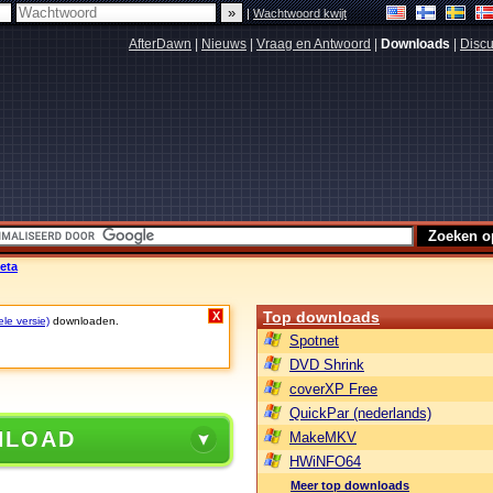
|
Wachtwoord kwijt
AfterDawn
|
Nieuws
|
Vraag en Antwoord
|
Downloads
|
Discu
eta
Top downloads
X
ele versie)
downloaden.
Spotnet
DVD Shrink
coverXP Free
QuickPar (nederlands)
NLOAD
MakeMKV
HWiNFO64
Meer top downloads