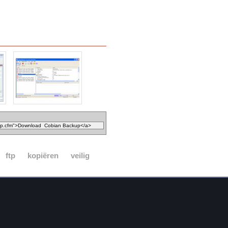
ftp
kopiëren
veilig