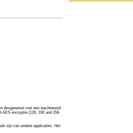
nnen desgewenst met een wachtwoord
t AES encryptie (128, 192 and 256
ik zijn van andere applicaties. Het