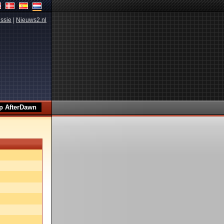
ssie
|
Nieuws2.nl