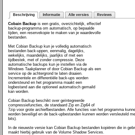
Beschrijving
Informatie
Alle versies
Reviews
Cobain Backup
is een gratis, overzichtelijk, effectief
backup-programma om automatisch, op bepaalde
tijden, een reservekopie te maken van je waardevolle
bestanden.
Met Cobian Backup kun je volledig automatisch
bestanden back-uppen, eenmalig, dagelijks,
wekelijks, maandelijks, jaarlijks of met een
tijdbestek, met of zonder compressie. Deze
automatische backups kun je instellen via de
Windows Taakplanner of door Cobian Backup als een
service op de achtergrond te laten draaien.
Incrementele en differentiële back-ups worden
ondersteund en het programma maakt een
logbestand aan die optioneel automatisch gemaild
kan worden.
Cobian Backup beschikt over geïntegreerde
compressiefuncties, de standaard Zip en Zip64 of
7zip voor grote archiefbestanden. Alle functies van het programma ku
worden beveiligd en de back-upbestanden kunnen worden versleuteld me
bits).
In de nieuwste versie kan Cobian Backup bestanden kopiëren die in gebru
maakt hierbij gebruik van de Volume Shadow Services.