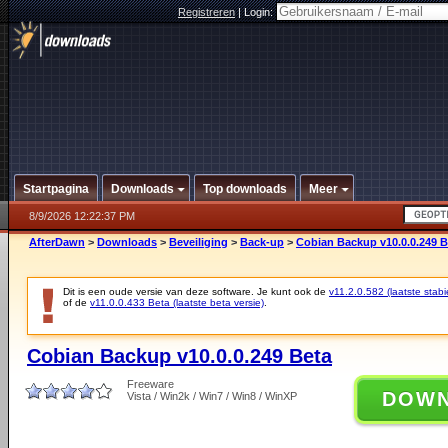
Registreren
|
Login:
Startpagina
Downloads
Top downloads
Meer
8/9/2026 12:22:37 PM
AfterDawn
>
Downloads
>
Beveiliging
>
Back-up
>
Cobian Backup v10.0.0.249 B
Dit is een oude versie van deze software. Je kunt ook de
v11.2.0.582 (laatste stabi
of de
v11.0.0.433 Beta (laatste beta versie)
.
Cobian Backup v10.0.0.249 Beta
Freeware
DOW
Vista / Win2k / Win7 / Win8 / WinXP