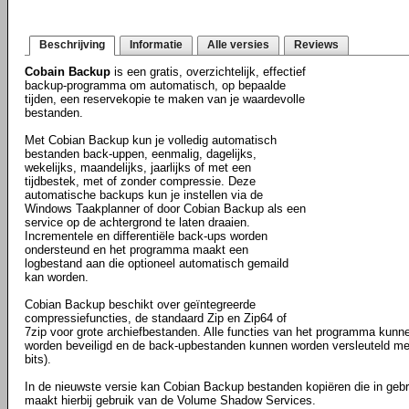
Beschrijving
Informatie
Alle versies
Reviews
Cobain Backup
is een gratis, overzichtelijk, effectief
backup-programma om automatisch, op bepaalde
tijden, een reservekopie te maken van je waardevolle
bestanden.
Met Cobian Backup kun je volledig automatisch
bestanden back-uppen, eenmalig, dagelijks,
wekelijks, maandelijks, jaarlijks of met een
tijdbestek, met of zonder compressie. Deze
automatische backups kun je instellen via de
Windows Taakplanner of door Cobian Backup als een
service op de achtergrond te laten draaien.
Incrementele en differentiële back-ups worden
ondersteund en het programma maakt een
logbestand aan die optioneel automatisch gemaild
kan worden.
Cobian Backup beschikt over geïntegreerde
compressiefuncties, de standaard Zip en Zip64 of
7zip voor grote archiefbestanden. Alle functies van het programma ku
worden beveiligd en de back-upbestanden kunnen worden versleuteld me
bits).
In de nieuwste versie kan Cobian Backup bestanden kopiëren die in gebru
maakt hierbij gebruik van de Volume Shadow Services.