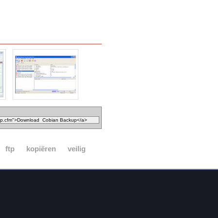
ftp
kopiëren
veilig