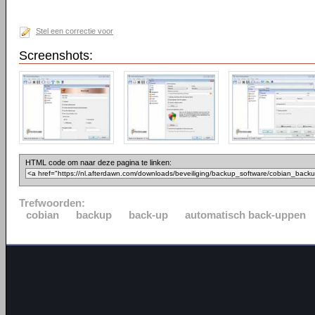
Stel een correctie voor
Screenshots:
HTML code om naar deze pagina te linken:
Trefwoorden:
cobian
backup
back-up
automatisch back-uppen