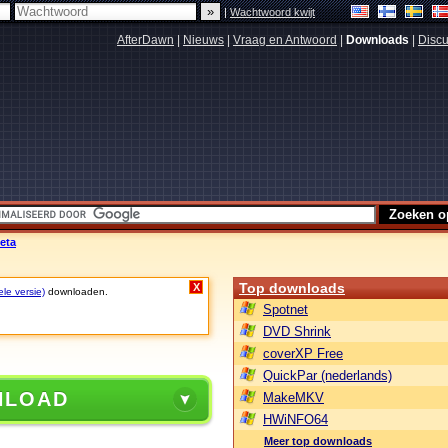
|
Wachtwoord kwijt
AfterDawn
|
Nieuws
|
Vraag en Antwoord
|
Downloads
|
Discu
eta
Top downloads
X
ele versie)
downloaden.
Spotnet
DVD Shrink
coverXP Free
QuickPar (nederlands)
NLOAD
MakeMKV
HWiNFO64
Meer top downloads