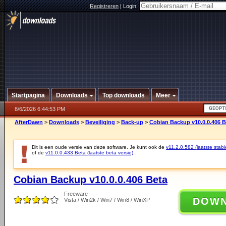
Registreren
|
Login:
Startpagina
Downloads
Top downloads
Meer
8/6/2026 6:44:53 PM
AfterDawn
>
Downloads
>
Beveiliging
>
Back-up
>
Cobian Backup v10.0.0.406 B
Dit is een oude versie van deze software. Je kunt ook de
v11.2.0.582 (laatste stabi
of de
v11.0.0.433 Beta (laatste beta versie)
.
Cobian Backup v10.0.0.406 Beta
Freeware
DOW
Vista / Win2k / Win7 / Win8 / WinXP