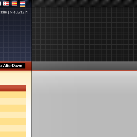
ssie
|
Nieuws2.nl