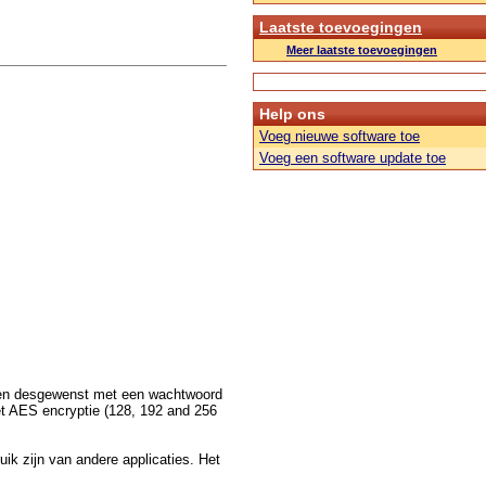
Laatste toevoegingen
Meer laatste toevoegingen
Help ons
Voeg nieuwe software toe
Voeg een software update toe
nnen desgewenst met een wachtwoord
t AES encryptie (128, 192 and 256
ik zijn van andere applicaties. Het