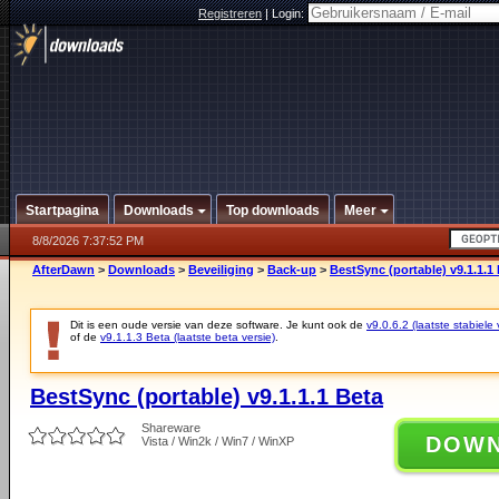
Registreren
|
Login:
Startpagina
Downloads
Top downloads
Meer
8/8/2026 7:37:52 PM
AfterDawn
>
Downloads
>
Beveiliging
>
Back-up
>
BestSync (portable) v9.1.1.1
Dit is een oude versie van deze software. Je kunt ook de
v9.0.6.2 (laatste stabiele 
of de
v9.1.1.3 Beta (laatste beta versie)
.
BestSync (portable) v9.1.1.1 Beta
Shareware
DOW
Vista / Win2k / Win7 / WinXP