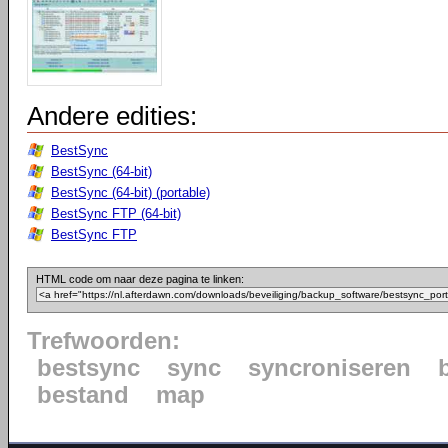
Andere edities:
BestSync
BestSync (64-bit)
BestSync (64-bit) (portable)
BestSync FTP (64-bit)
BestSync FTP
HTML code om naar deze pagina te linken:
Trefwoorden:
bestsync
sync
syncroniseren
bestand
map