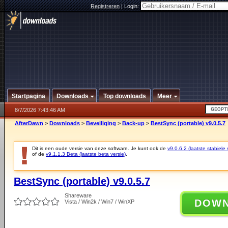
Registreren
|
Login:
Startpagina
Downloads
Top downloads
Meer
8/7/2026 7:43:46 AM
AfterDawn
>
Downloads
>
Beveiliging
>
Back-up
>
BestSync (portable) v9.0.5.7
Dit is een oude versie van deze software. Je kunt ook de
v9.0.6.2 (laatste stabiele 
of de
v9.1.1.3 Beta (laatste beta versie)
.
BestSync (portable) v9.0.5.7
Shareware
DOW
Vista / Win2k / Win7 / WinXP