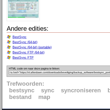
Andere edities:
BestSync
BestSync (64-bit)
BestSync (64-bit) (portable)
BestSync FTP (64-bit)
BestSync FTP
HTML code om naar deze pagina te linken:
Trefwoorden:
bestsync
sync
syncroniseren
bestand
map