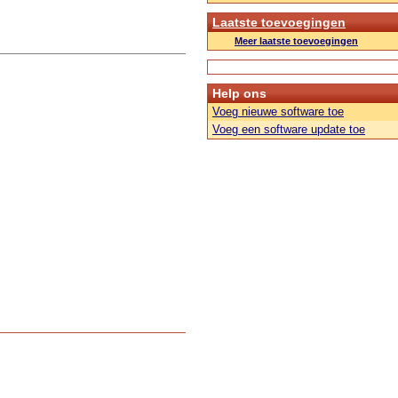
Laatste toevoegingen
Meer laatste toevoegingen
Help ons
Voeg nieuwe software toe
Voeg een software update toe