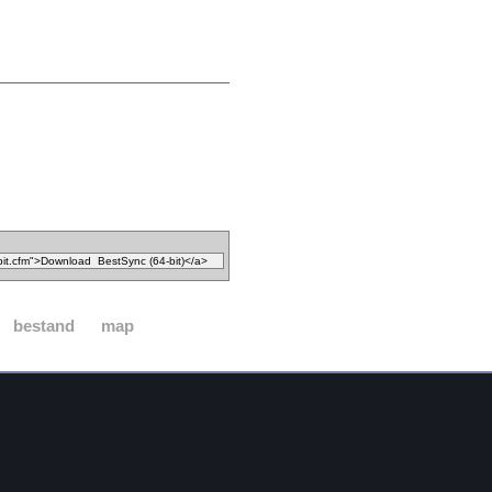
bestand
map