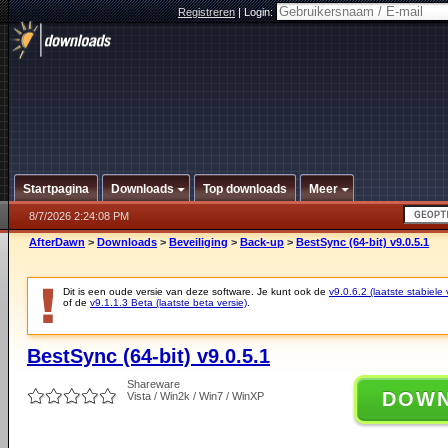
Registreren
|
Login:
Startpagina
Downloads
Top downloads
Meer
8/7/2026 2:24:08 PM
AfterDawn
>
Downloads
>
Beveiliging
>
Back-up
>
BestSync (64-bit) v9.0.5.1
Dit is een oude versie van deze software. Je kunt ook de
v9.0.6.2 (laatste stabiele 
of de
v9.1.1.3 Beta (laatste beta versie)
.
BestSync (64-bit) v9.0.5.1
Shareware
DOW
Vista / Win2k / Win7 / WinXP