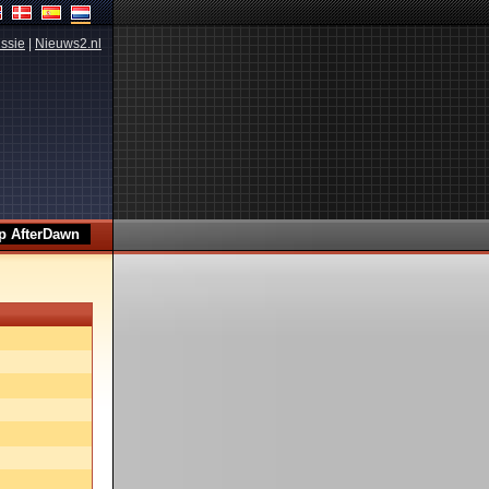
ssie
|
Nieuws2.nl