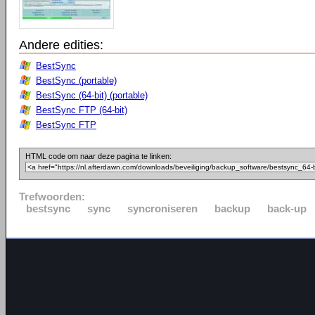
Andere edities:
BestSync
BestSync (portable)
BestSync (64-bit) (portable)
BestSync FTP (64-bit)
BestSync FTP
HTML code om naar deze pagina te linken:
Trefwoorden:
bestsync
sync
syncroniseren
backup
back-up