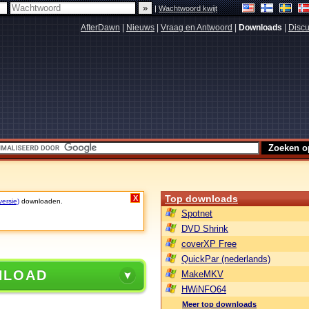
|
Wachtwoord kwijt
AfterDawn
|
Nieuws
|
Vraag en Antwoord
|
Downloads
|
Discu
Top downloads
X
versie)
downloaden.
Spotnet
DVD Shrink
coverXP Free
QuickPar (nederlands)
NLOAD
MakeMKV
HWiNFO64
Meer top downloads