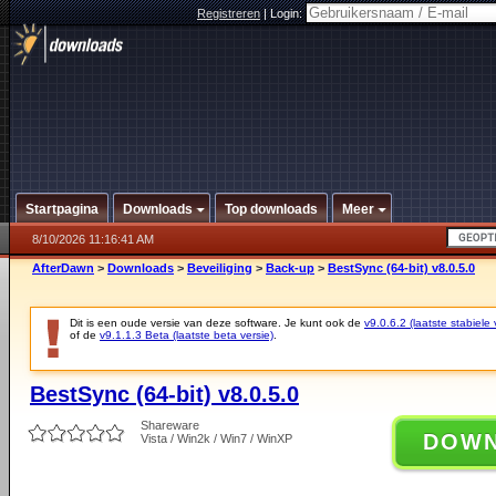
Registreren
|
Login:
Startpagina
Downloads
Top downloads
Meer
8/10/2026 11:16:41 AM
AfterDawn
>
Downloads
>
Beveiliging
>
Back-up
>
BestSync (64-bit) v8.0.5.0
Dit is een oude versie van deze software. Je kunt ook de
v9.0.6.2 (laatste stabiele 
of de
v9.1.1.3 Beta (laatste beta versie)
.
BestSync (64-bit) v8.0.5.0
Shareware
DOW
Vista / Win2k / Win7 / WinXP