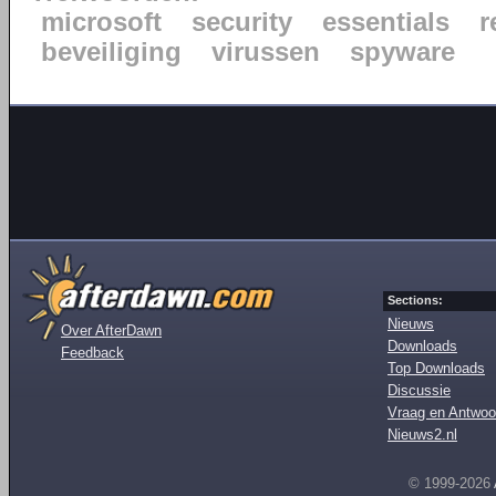
microsoft
security
essentials
r
beveiliging
virussen
spyware
Sections:
Nieuws
Over AfterDawn
Downloads
Feedback
Top Downloads
Discussie
Vraag en Antwoo
Nieuws2.nl
© 1999-2026