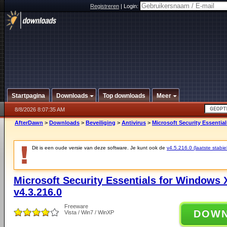
Registreren
|
Login:
Startpagina
Downloads
Top downloads
Meer
8/8/2026 8:07:35 AM
AfterDawn
>
Downloads
>
Beveiliging
>
Antivirus
>
Microsoft Security Essential
Dit is een oude versie van deze software. Je kunt ook de
v4.5.216.0 (laatste stabie
Microsoft Security Essentials for Windows X
v4.3.216.0
Freeware
DOW
Vista / Win7 / WinXP