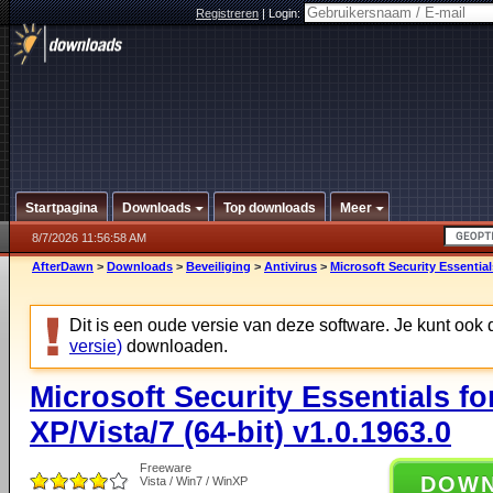
Registreren
|
Login:
Startpagina
Downloads
Top downloads
Meer
8/7/2026 11:56:58 AM
AfterDawn
>
Downloads
>
Beveiliging
>
Antivirus
>
Microsoft Security Essential
Dit is een oude versie van deze software. Je kunt ook
versie)
downloaden.
Microsoft Security Essentials f
XP/Vista/7 (64-bit) v1.0.1963.0
Freeware
DOW
Vista / Win7 / WinXP