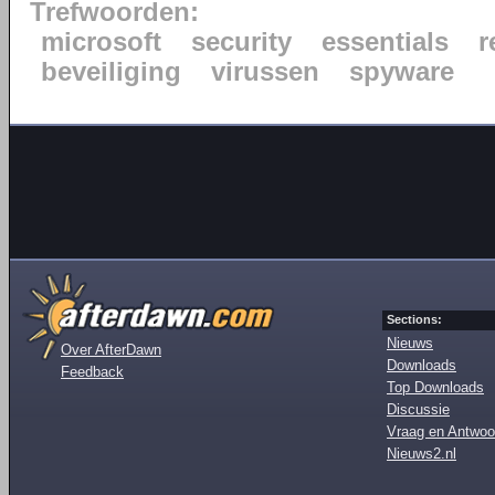
Trefwoorden:
microsoft
security
essentials
r
beveiliging
virussen
spyware
Sections:
Nieuws
Over AfterDawn
Downloads
Feedback
Top Downloads
Discussie
Vraag en Antwoo
Nieuws2.nl