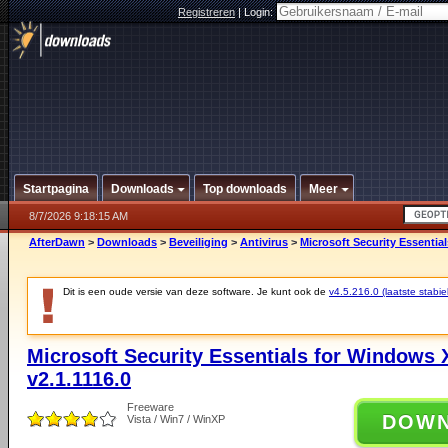
Registreren
|
Login:
Startpagina
Downloads
Top downloads
Meer
8/7/2026 9:18:15 AM
AfterDawn
>
Downloads
>
Beveiliging
>
Antivirus
>
Microsoft Security Essential
Dit is een oude versie van deze software. Je kunt ook de
v4.5.216.0 (laatste stabie
Microsoft Security Essentials for Windows X
v2.1.1116.0
Freeware
DOW
Vista / Win7 / WinXP