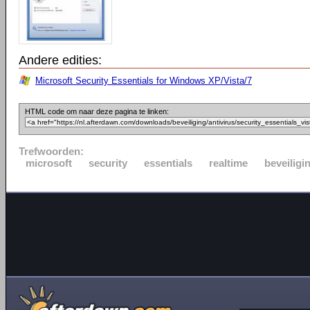
Andere edities:
Microsoft Security Essentials for Windows XP/Vista/7
HTML code om naar deze pagina te linken:
Trefwoorden:
microsoft
security
essentials
realtime
beveiligi