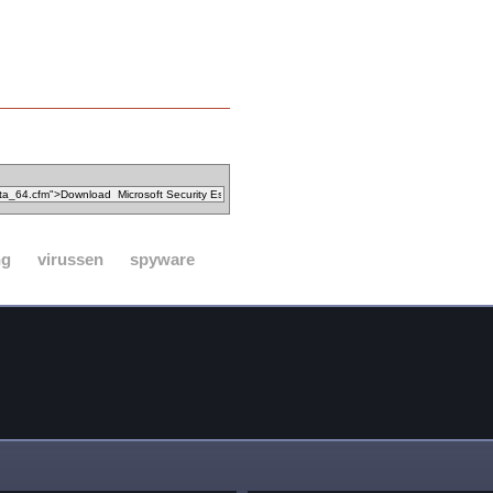
ng
virussen
spyware