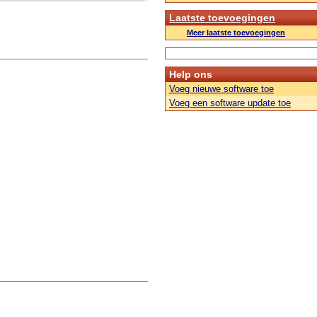
Laatste toevoegingen
Meer laatste toevoegingen
Help ons
Voeg nieuwe software toe
Voeg een software update toe