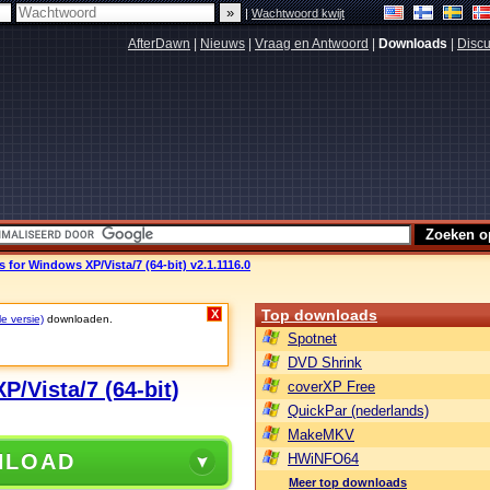
|
Wachtwoord kwijt
AfterDawn
|
Nieuws
|
Vraag en Antwoord
|
Downloads
|
Discu
s for Windows XP/Vista/7 (64-bit) v2.1.1116.0
Top downloads
X
le versie)
downloaden.
Spotnet
DVD Shrink
P/Vista/7 (64-bit)
coverXP Free
QuickPar (nederlands)
MakeMKV
NLOAD
HWiNFO64
Meer top downloads