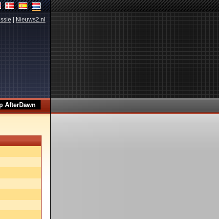
ssie
|
Nieuws2.nl