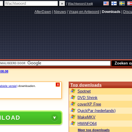
|
Wachtwoord kwijt
AfterDawn
|
Nieuws
|
Vraag en Antwoord
|
Downloads
|
Discu
08.08
Top downloads
X
abiele versie)
downloaden.
Spotnet
DVD Shrink
coverXP Free
QuickPar (nederlands)
NLOAD
MakeMKV
HWiNFO64
Meer top downloads