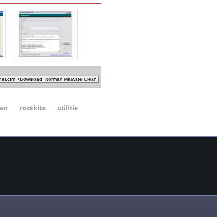
an
rootkits
utilitie