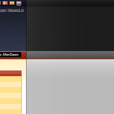
ssie
|
Nieuws2.nl