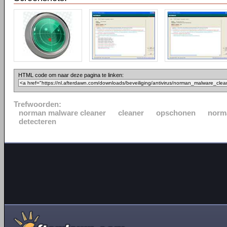
HTML code om naar deze pagina te linken:
Trefwoorden:
norman malware cleaner
cleaner
opschonen
norm
detecteren