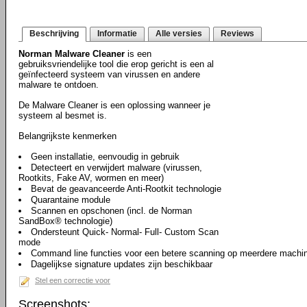
Beschrijving
Informatie
Alle versies
Reviews
Norman Malware Cleaner
is een
gebruiksvriendelijke tool die erop gericht is een al
geïnfecteerd systeem van virussen en andere
malware te ontdoen.
De Malware Cleaner is een oplossing wanneer je
systeem al besmet is.
Belangrijkste kenmerken
Geen installatie, eenvoudig in gebruik
Detecteert en verwijdert malware (virussen,
Rootkits, Fake AV, wormen en meer)
Bevat de geavanceerde Anti-Rootkit technologie
Quarantaine module
Scannen en opschonen (incl. de Norman
SandBox® technologie)
Ondersteunt Quick- Normal- Full- Custom Scan
mode
Command line functies voor een betere scanning op meerdere machine
Dagelijkse signature updates zijn beschikbaar
Stel een correctie voor
Screenshots: