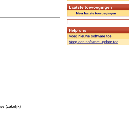
Laatste toevoegingen
Meer laatste toevoegingen
Help ons
Voeg nieuwe software toe
Voeg een software update toe
s (zakelijk)