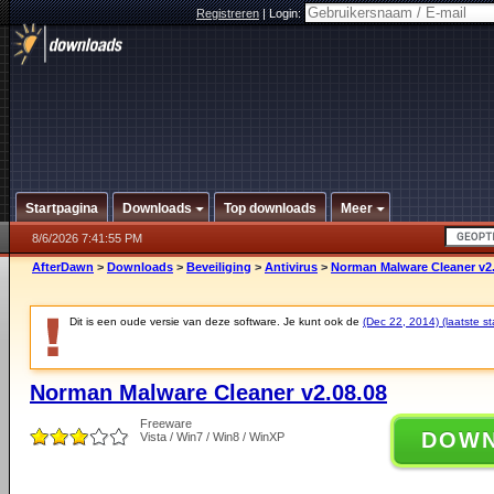
Registreren
|
Login:
Startpagina
Downloads
Top downloads
Meer
8/6/2026 7:41:55 PM
AfterDawn
>
Downloads
>
Beveiliging
>
Antivirus
>
Norman Malware Cleaner v2.
Dit is een oude versie van deze software. Je kunt ook de
(Dec 22, 2014) (laatste st
Norman Malware Cleaner v2.08.08
Freeware
DOW
Vista / Win7 / Win8 / WinXP