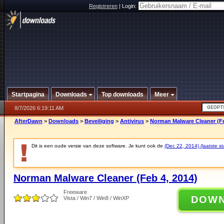
Registreren
|
Login:
Startpagina
Downloads
Top downloads
Meer
8/7/2026 6:19:11 AM
AfterDawn
>
Downloads
>
Beveiliging
>
Antivirus
>
Norman Malware Cleaner (Fe
Dit is een oude versie van deze software. Je kunt ook de
(Dec 22, 2014) (laatste st
Norman Malware Cleaner (Feb 4, 2014)
Freeware
DOW
Vista / Win7 / Win8 / WinXP