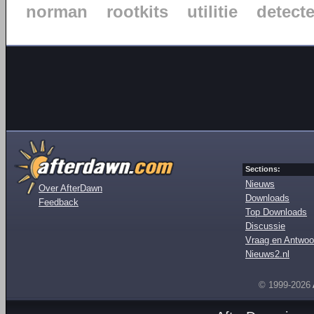
norman
rootkits
utilitie
detect
Sections:
Nieuws
Over AfterDawn
Downloads
Feedback
Top Downloads
Discussie
Vraag en Antwoo
Nieuws2.nl
© 1999-2026