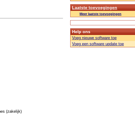
Laatste toevoegingen
Meer laatste toevoegingen
Help ons
Voeg nieuwe software toe
Voeg een software update toe
s (zakelijk)