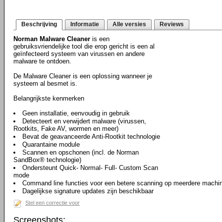
Beschrijving
Informatie
Alle versies
Reviews
Norman Malware Cleaner
is een
gebruiksvriendelijke tool die erop gericht is een al
geïnfecteerd systeem van virussen en andere
malware te ontdoen.
De Malware Cleaner is een oplossing wanneer je
systeem al besmet is.
Belangrijkste kenmerken
Geen installatie, eenvoudig in gebruik
Detecteert en verwijdert malware (virussen,
Rootkits, Fake AV, wormen en meer)
Bevat de geavanceerde Anti-Rootkit technologie
Quarantaine module
Scannen en opschonen (incl. de Norman
SandBox® technologie)
Ondersteunt Quick- Normal- Full- Custom Scan
mode
Command line functies voor een betere scanning op meerdere machine
Dagelijkse signature updates zijn beschikbaar
Stel een correctie voor
Screenshots: