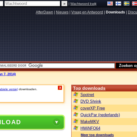
|
Wachtwoord kwijt
AfterDawn
|
Nieuws
|
Vraag en Antwoord
|
Downloads
|
Discu
n 7, 2014)
Top downloads
X
abiele versie)
downloaden.
Spotnet
DVD Shrink
coverXP Free
QuickPar (nederlands)
NLOAD
MakeMKV
HWiNFO64
Meer top downloads