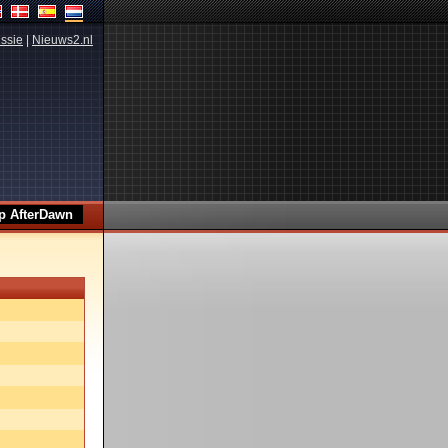
ssie
|
Nieuws2.nl