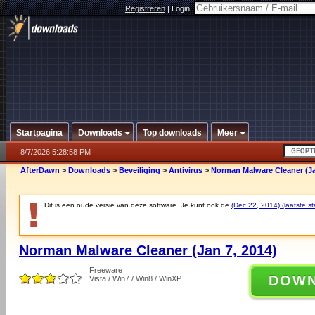
Registreren
|
Login:
Startpagina
Downloads
Top downloads
Meer
8/7/2026 5:28:58 PM
AfterDawn
>
Downloads
>
Beveiliging
>
Antivirus
>
Norman Malware Cleaner (Ja
Dit is een oude versie van deze software. Je kunt ook de
(Dec 22, 2014) (laatste st
Norman Malware Cleaner (Jan 7, 2014)
Freeware
DOW
Vista / Win7 / Win8 / WinXP