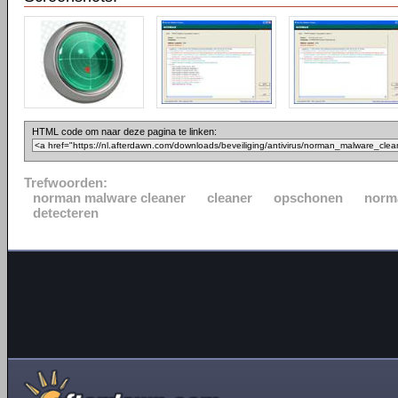
HTML code om naar deze pagina te linken:
Trefwoorden:
norman malware cleaner
cleaner
opschonen
norm
detecteren