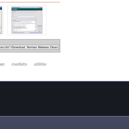
an
rootkits
utilitie