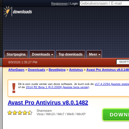
Registreren
|
Login:
Startpagina
Downloads
Top downloads
Meer
8/9/2026 1:35:27 PM
AfterDawn
>
Downloads
>
Beveiliging
>
Antivirus
>
Avast Pro Antivirus v8.0.148
Dit is een oude versie van deze software. Je kunt ook de
v17.4.2294 (laatste stabie
of de
2014 R2 Beta 1 (9.0.2009) (laatste beta versie)
.
Avast Pro Antivirus v8.0.1482
Shareware
DOWN
Vista / Win10 / Win7 / Win8 / WinXP