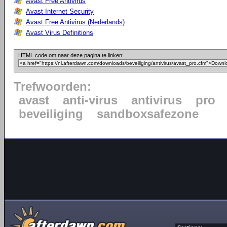
Avast Free Antivirus
Avast Internet Security
Avast Free Antivirus (Nederlands)
Avast Virus Definitions
HTML code om naar deze pagina te linken:
Trefwoorden:
avast
anti-virus
antivirus
pro
beveiliging
sandboxsafezone