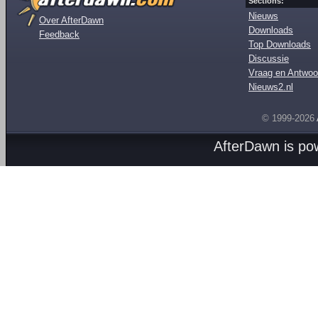
Sections:
Nieuws
Over AfterDawn
Downloads
Feedback
Top Downloads
Discussie
Vraag en Antwoo
Nieuws2.nl
© 1999-2026
AfterDawn is p