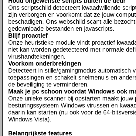
Houd ongewenste scripts buiten de deur
Ons scriptschild detecteert kwaadwillende scrip
zijn verborgen en voorkomt dat ze jouw compu
beschadigen. Ons webschild scant alle bezocht
gedownloade bestanden en javascripts.
Blijf proactief
Onze heuristieke module vindt proactief kwaad
niet kan worden gedetecteerd met normale defin
virushandtekeningen.
Voorkom onderbrekingen
Detecteert in stille/gamingmodus automatisch v
toepassingen en schakelt snelmenu's en ander
de beveiliging te verminderen.
Maak je pc schoon voordat Windows ook maa
Onze unieke scanner bij opstarten maakt jouw 
besturingssysteem Windows virussen en kwaad
daarin kan starten (nu ook voor de 64-bitsver
Windows Vista).
Belangrijkste features