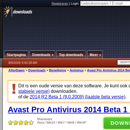
Registreren
|
Login:
Startpagina
Downloads
Top downloads
Meer
8/9/2026 9:40:28 AM
AfterDawn
>
Downloads
>
Beveiliging
>
Antivirus
>
Avast Pro Antivirus 2014 Bet
Dit is een oude versie van deze software. Je kunt ook
stabiele versie)
downloaden.
of de
2014 R2 Beta 1 (9.0.2009) (laatste beta versie)
.
Avast Pro Antivirus 2014 Beta 1 
Shareware
DOWN
Vista / Win10 / Win7 / Win8 / WinXP