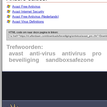
Avast Free Antivirus
Avast Internet Security
Avast Free Antivirus (Nederlands)
Avast Virus Definitions
HTML code om naar deze pagina te linken:
Trefwoorden:
avast
anti-virus
antivirus
pro
beveiliging
sandboxsafezone