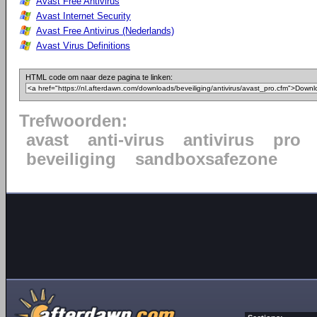
Avast Free Antivirus
Avast Internet Security
Avast Free Antivirus (Nederlands)
Avast Virus Definitions
HTML code om naar deze pagina te linken:
Trefwoorden:
avast
anti-virus
antivirus
pro
beveiliging
sandboxsafezone