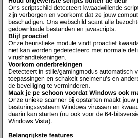
Houd ongewenste scripts buiten de deur
Ons scriptschild detecteert kwaadwillende scrip
zijn verborgen en voorkomt dat ze jouw compu
beschadigen. Ons webschild scant alle bezocht
gedownloade bestanden en javascripts.
Blijf proactief
Onze heuristieke module vindt proactief kwaad
niet kan worden gedetecteerd met normale defin
virushandtekeningen.
Voorkom onderbrekingen
Detecteert in stille/gamingmodus automatisch v
toepassingen en schakelt snelmenu's en ander
de beveiliging te verminderen.
Maak je pc schoon voordat Windows ook maa
Onze unieke scanner bij opstarten maakt jouw 
besturingssysteem Windows virussen en kwaad
daarin kan starten (nu ook voor de 64-bitsver
Windows Vista).
Belangrijkste features