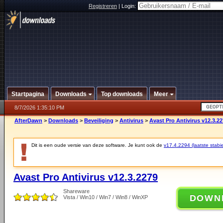
Registreren
|
Login:
Startpagina
Downloads
Top downloads
Meer
8/7/2026 1:35:10 PM
AfterDawn
>
Downloads
>
Beveiliging
>
Antivirus
>
Avast Pro Antivirus v12.3.2
Dit is een oude versie van deze software. Je kunt ook de
v17.4.2294 (laatste stabie
Avast Pro Antivirus v12.3.2279
Shareware
DOWN
Vista / Win10 / Win7 / Win8 / WinXP