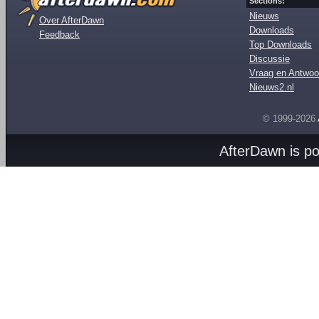
Sections:
Nieuws
Over AfterDawn
Downloads
Feedback
Top Downloads
Discussie
Vraag en Antwoo
Nieuws2.nl
© 1999-2026
AfterDawn is p