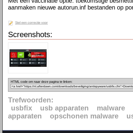
Met een vaccinatie optie: toekomstige besmett
aanmaken nieuwe autorun.inf bestanden op por
Stel een correctie voor
Screenshots:
HTML code om naar deze pagina te linken:
Trefwoorden:
usbfix
usb apparaten
malware
apparaten
opschonen malware
u