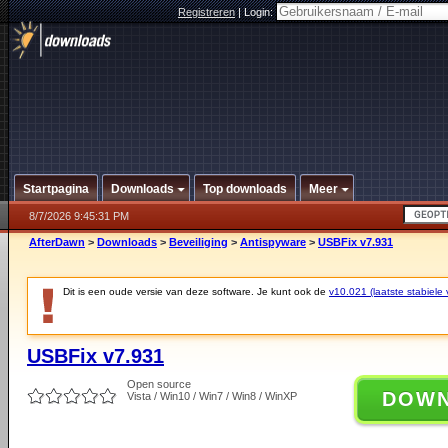
Registreren
|
Login:
Startpagina
Downloads
Top downloads
Meer
8/7/2026 9:45:31 PM
AfterDawn
>
Downloads
>
Beveiliging
>
Antispyware
>
USBFix v7.931
Dit is een oude versie van deze software. Je kunt ook de
v10.021 (laatste stabiele 
USBFix v7.931
Open source
DOW
Vista / Win10 / Win7 / Win8 / WinXP