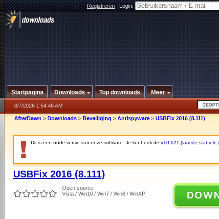
Registreren
|
Login:
Startpagina
Downloads
Top downloads
Meer
8/7/2026 1:54:46 AM
AfterDawn
>
Downloads
>
Beveiliging
>
Antispyware
>
USBFix 2016 (8.111)
Dit is een oude versie van deze software. Je kunt ook de
v10.021 (laatste stabiele 
USBFix 2016 (8.111)
Open source
DOW
Vista / Win10 / Win7 / Win8 / WinXP