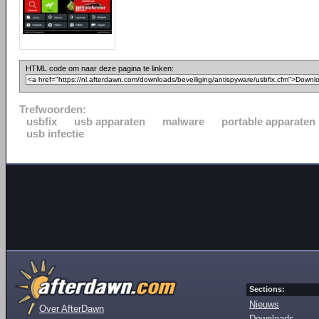
HTML code om naar deze pagina te linken:
Trefwoorden:
usbfix
usb apparaten
malware
portable apparaten
usb infectie
Sections:
Nieuws
Over AfterDawn
Downloads