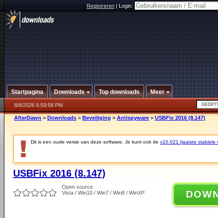
Registreren
|
Login:
Startpagina
Downloads
Top downloads
Meer
8/8/2026 6:59:58 PM
AfterDawn
>
Downloads
>
Beveiliging
>
Antispyware
>
USBFix 2016 (8.147)
Dit is een oude versie van deze software. Je kunt ook de
v10.021 (laatste stabiele 
USBFix 2016 (8.147)
Open source
DOW
Vista / Win10 / Win7 / Win8 / WinXP