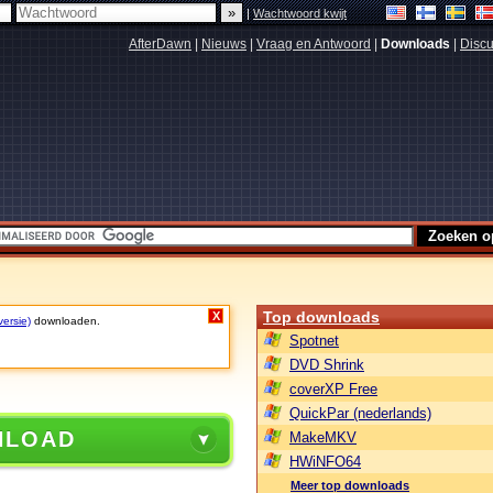
|
Wachtwoord kwijt
AfterDawn
|
Nieuws
|
Vraag en Antwoord
|
Downloads
|
Discu
Top downloads
X
versie)
downloaden.
Spotnet
DVD Shrink
coverXP Free
QuickPar (nederlands)
NLOAD
MakeMKV
HWiNFO64
Meer top downloads