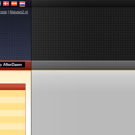
ssie
|
Nieuws2.nl