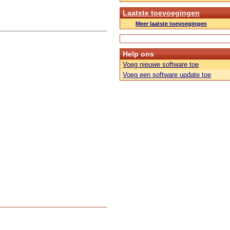
Laatste toevoegingen
Meer laatste toevoegingen
Help ons
Voeg nieuwe software toe
Voeg een software update toe