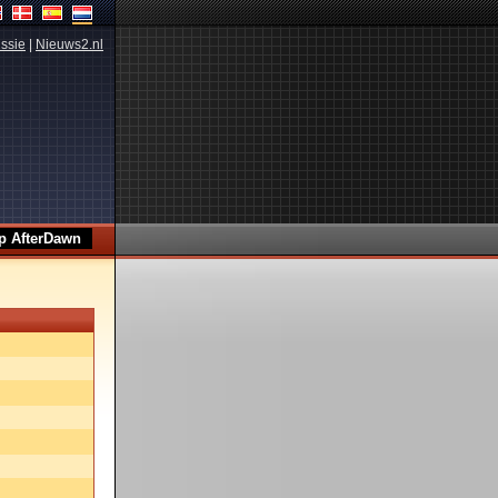
ssie
|
Nieuws2.nl