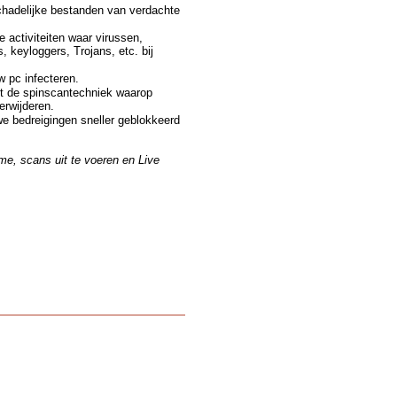
chadelijke bestanden van verdachte
 activiteiten waar virussen,
 keyloggers, Trojans, etc. bij
w pc infecteren.
kt de spinscantechniek waarop
erwijderen.
e bedreigingen sneller geblokkeerd
ime, scans uit te voeren en Live