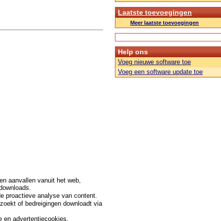
Laatste toevoegingen
Meer laatste toevoegingen
Help ons
Voeg nieuwe software toe
Voeg een software update toe
n aanvallen vanuit het web,
 downloads.
 de proactieve analyse van content.
ezoekt of bedreigingen downloadt via
e en advertentiecookies.