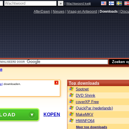
|
Wachtwoord kwijt
AfterDawn
|
Nieuws
|
Vraag en Antwoord
|
Downloads
|
Discu
38
Top downloads
X
ie)
downloaden.
Spotnet
DVD Shrink
coverXP Free
QuickPar (nederlands)
LOAD
KOPEN
MakeMKV
HWiNFO64
Meer top downloads