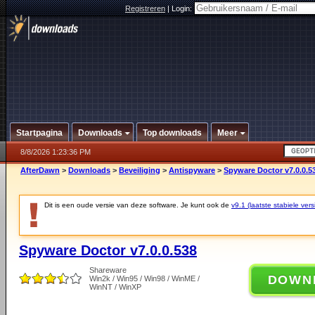
Registreren
|
Login:
Startpagina
Downloads
Top downloads
Meer
8/8/2026 1:23:36 PM
AfterDawn
>
Downloads
>
Beveiliging
>
Antispyware
>
Spyware Doctor v7.0.0.5
Dit is een oude versie van deze software. Je kunt ook de
v9.1 (laatste stabiele vers
Spyware Doctor v7.0.0.538
Shareware
DOWN
Win2k / Win95 / Win98 / WinME /
WinNT / WinXP