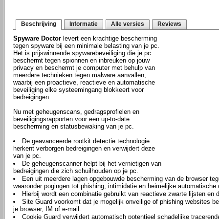
Beschrijving
Informatie
Alle versies
Reviews
Spyware Doctor
levert een krachtige bescherming
tegen spyware bij een minimale belasting van je pc.
Het is prijswinnende spywarebeveiliging die je pc
beschermt tegen spionnen en inbreuken op jouw
privacy en beschermt je computer met behulp van
meerdere technieken tegen malware aanvallen,
waarbij een proactieve, reactieve en automatische
beveiliging elke systeemingang blokkeert voor
bedreigingen.
Nu met geheugenscans, gedragsprofielen en
beveiligingsrapporten voor een up-to-date
bescherming en statusbewaking van je pc.
De geavanceerde rootkit detectie technologie
herkent verborgen bedreigingen en verwijdert deze
van je pc.
De geheugenscanner helpt bij het vernietigen van
bedreigingen die zich schuilhouden op je pc.
Een uit meerdere lagen opgebouwde bescherming van de browser tege
waaronder pogingen tot phishing, intimidatie en heimelijke automatische
Hierbij wordt een combinatie gebruikt van reactieve zwarte lijsten en
Site Guard voorkomt dat je mogelijk onveilige of phishing websites b
je browser, IM of e-mail.
Cookie Guard verwijdert automatisch potentieel schadelijke tracerend