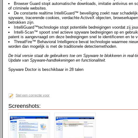
Browser Guard stopt automatische downloads, imitatie antivirus en s
of criminele websites.
De constante realtime IntelliGuard™ beveiliging zoekt naar schadelijke
spyware, tracerende cookies, verdachte ActiveX objecten, browserkapers,
betrokken zijn.
IntelliGuard™technologie stopt potentiële bedreigingen voordat zij jou
Intelli-Scan™ spoort snel actieve spyware bedreigingen op en gebrui
patent is aangevraagd om deze bedreigingen snel te identificeren en te v
ThreatFire™ Behavioral Intelligence bevat technologie waarmee nieuw
worden dan mogelijk is met de traditionele detectiemethoden.
De trial versie staat de gebruikers toe om Spyware te blokkeren in real-t
Update van Spyware-handtekeningen en functionaliteit.
Spyware Doctor is beschikbaar in 28 talen
Stel een correctie voor
Screenshots: