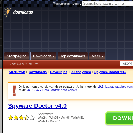
Registreren
|
Login:
Startpagina
Downloads
Top downloads
Meer
8/7/2026 9:03:31 PM
AfterDawn
>
Downloads
>
Beveiliging
>
Antispyware
>
Spyware Doctor v4.0
Dit is een oude versie van deze software. Je kunt ook de
v9.1 (laatste stabiele vers
of de
v6.0.0.427 Beta (laatste beta versie)
.
Spyware Doctor v4.0
Shareware
DOWN
Win2k / Win95 / Win98 / WinME /
WinNT / WinXP