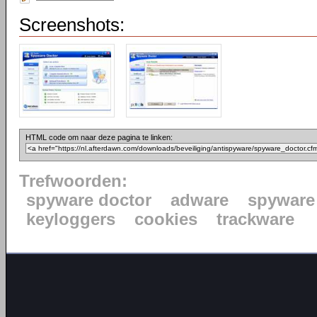
Screenshots:
HTML code om naar deze pagina te linken:
Trefwoorden:
spyware doctor
adware
spyware
keyloggers
cookies
trackware