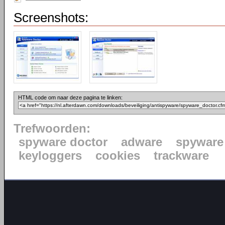
Screenshots:
HTML code om naar deze pagina te linken:
Trefwoorden:
spyware doctor
adware
spyware
keyloggers
cookies
trackware