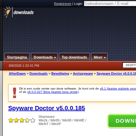
Registreren
|
Login:
Startpagina
Downloads
Top downloads
Meer
8/8/2026 1:32:41 PM
AfterDawn
>
Downloads
>
Beveiliging
>
Antispyware
>
Spyware Doctor v5.0.0.1
Dit is een oude versie van deze software. Je kunt ook de
v9.1 (laatste stabiele vers
of de
v6.0.0.427 Beta (laatste beta versie)
.
Spyware Doctor v5.0.0.185
Shareware
DOWN
Win2k / Win95 / Win98 / WinME /
WinNT / WinXP