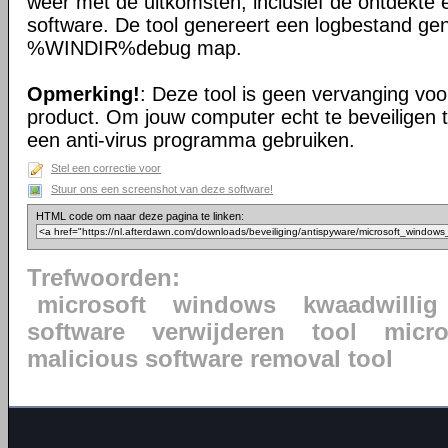
weer met de uitkomsten, inclusief de ontdekte 
software. De tool genereert een logbestand ge
%WINDIR%debug map.
Opmerking!
: Deze tool is geen vervanging voor
product. Om jouw computer echt te beveiligen 
een anti-virus programma gebruiken.
Stel een correctie voor
Stuur ons een screenshot van deze software!
HTML code om naar deze pagina te linken:
Trefwoorden:
microsoft
windows
kwaadwillig
software
verwijderen
tool
micr
malicious software removal tool