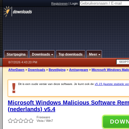
Registreren
|
Login:
Startpagina
Downloads
Top downloads
Meer
8/7/2026 4:43:20 PM
AfterDawn
>
Downloads
>
Beveiliging
>
Antispyware
>
Microsoft Windows Malic
Dit is een oude versie van deze software. Je kunt ook de
v5.15 (laatste stabiele ver
Microsoft Windows Malicious Software Rem
(nederlands) v5.4
Freeware
DOW
Vista / Win7