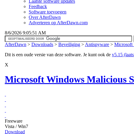
Laatste software updates
Feedback
Software toevoegen
Over AfterDawn
Adverteren op AfterDawn.com
8/6/2026 9:05:51 AM
AfterDawn
>
Downloads
>
Beveiliging
>
Antispyware
>
Microsoft
Dit is een oude versie van deze software. Je kunt ook de
v5.15 (laats
X
Microsoft Windows Malicious S
Freeware
Vista / Win7
Download