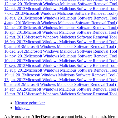
12 nov. 2013
Microsoft Windows Malicious Software Removal Tool 
14 okt. 2013
Microsoft Windows Malicious Software Removal Tool (
7 okt. 2013
Microsoft Windows Malicious Software Removal Tool (n
18 aug. 2013
Microsoft Windows Malicious Software Removal Tool 
4 aug. 2013
Microsoft Windows Malicious Software Removal Tool (
14 mei 2013
Microsoft Windows Malicious Software Removal Tool (
10 apr. 2013
Microsoft Windows Malicious Software Removal Tool (
12 mrt. 2013
Microsoft Windows Malicious Software Removal Tool (
16 feb. 2013
Microsoft Windows Malicious Software Removal Tool (
9 jan. 2013
Microsoft Windows Malicious Software Removal Tool (n
16 dec. 2012
Microsoft Windows Malicious Software Removal Tool 
14 nov. 2012
Microsoft Windows Malicious Software Removal Tool 
10 okt. 2012
Microsoft Windows Malicious Software Removal Tool (
11 sep. 2012
Microsoft Windows Malicious Software Removal Tool (
15 aug. 2012
Microsoft Windows Malicious Software Removal Tool 
19 jul. 2012
Microsoft Windows Malicious Software Removal Tool (
13 jun. 2012
Microsoft Windows Malicious Software Removal Tool (
9 mei 2012
Microsoft Windows Malicious Software Removal Tool (n
14 apr. 2012
Microsoft Windows Malicious Software Removal Tool (
13 mrt. 2012
Microsoft Windows Malicious Software Removal Tool (
Nieuwe gebruiker
Inloggen
Als je nog geen
AfterDawn.com
account hebt, vul dan a.u.b. hiero