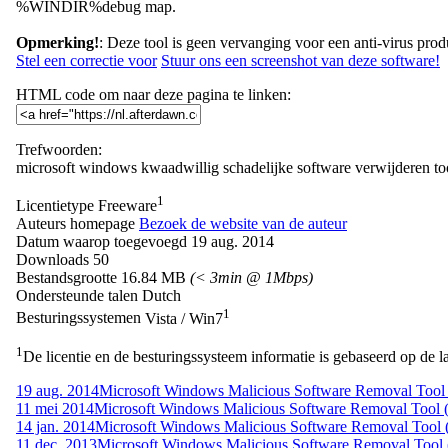
%WINDIR%debug map.
Opmerking!
: Deze tool is geen vervanging voor een anti-virus pro
Stel een correctie voor
Stuur ons een screenshot van deze software!
HTML code om naar deze pagina te linken:
Trefwoorden:
microsoft
windows
kwaadwillig
schadelijke software
verwijderen
to
1
Licentietype
Freeware
Auteurs homepage
Bezoek de website van de auteur
Datum waarop toegevoegd
19 aug. 2014
Downloads
50
Bestandsgrootte
16.84 MB
(< 3min @ 1Mbps)
Ondersteunde talen
Dutch
1
Besturingssystemen
Vista / Win7
1
De licentie en de besturingssysteem informatie is gebaseerd op de la
19 aug. 2014
Microsoft Windows Malicious Software Removal Tool 
11 mei 2014
Microsoft Windows Malicious Software Removal Tool (
14 jan. 2014
Microsoft Windows Malicious Software Removal Tool (
11 dec. 2013
Microsoft Windows Malicious Software Removal Tool (