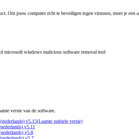
duct. Om jouw computer echt te beveiligen tegen virussen, moet je een 
ol
microsoft windows malicious software removal tool
atste versie van de software.
(nederlands) v5.15
(Laatste stabiele versie)
nederlands) v5.11
nederlands) v5.8
nederlands) v5.7