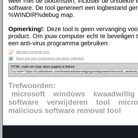
weer met de uitkomsten, inclusief de ontdekte 
software. De tool genereert een logbestand ge
%WINDIR%debug map.
Opmerking!
: Deze tool is geen vervanging voor
product. Om jouw computer echt te beveiligen 
een anti-virus programma gebruiken.
Stel een correctie voor
Stuur ons een screenshot van deze software!
HTML code om naar deze pagina te linken:
Trefwoorden:
microsoft
windows
kwaadwillig
software
verwijderen
tool
micr
malicious software removal tool