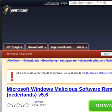
Registreren
|
Login:
Startpagina
Downloads
Top downloads
Meer
8/7/2026 7:14:04 PM
AfterDawn
>
Downloads
>
Beveiliging
>
Antispyware
>
Microsoft Windows Malic
Dit is een oude versie van deze software. Je kunt ook de
v5.15 (laatste stabiele ver
Microsoft Windows Malicious Software Rem
(nederlands) v5.6
Freeware
DOW
Vista / Win7