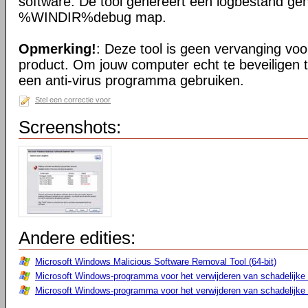
software. De tool genereert een logbestand ge
%WINDIR%debug map.
Opmerking!
: Deze tool is geen vervanging voor
product. Om jouw computer echt te beveiligen 
een anti-virus programma gebruiken.
Stel een correctie voor
Screenshots:
Andere edities:
Microsoft Windows Malicious Software Removal Tool (64-bit)
Microsoft Windows-programma voor het verwijderen van schadelijke 
Microsoft Windows-programma voor het verwijderen van schadelijke s