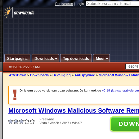
Registreren
|
Login:
Startpagina
Downloads
Top downloads
Meer
8/9/2026 2:22:27 AM
AfterDawn
>
Downloads
>
Beveiliging
>
Antispyware
>
Microsoft Windows Malic
Dit is een oude versie van deze software. Je kunt ook de
v5.19 (laatste stabiele ver
Microsoft Windows Malicious Software Rem
Freeware
DOW
Vista / Win2k / Win7 / WinXP