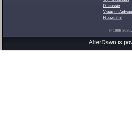
Discussie
Vraag en Antwoo
Nieuws2.nl
© 1999-2026
AfterDawn is p