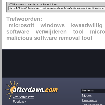
HTML code om naar deze pagina te linken:
Trefwoorden:
microsoft
windows
kwaadwillig
software
verwijderen
tool
micr
malicious software removal tool
Sections:
Nieuws
Over AfterDawn
Downloads
Feedback
Top Downloads