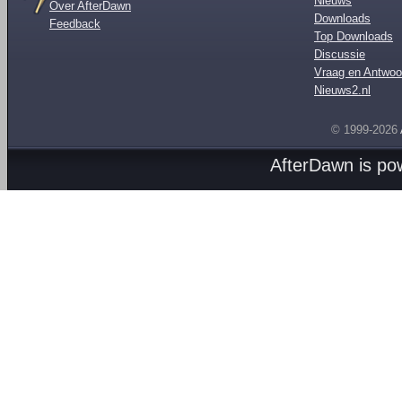
Nieuws
Over AfterDawn
Downloads
Feedback
Top Downloads
Discussie
Vraag en Antwoo
Nieuws2.nl
© 1999-2026
AfterDawn is p