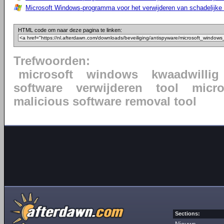
Microsoft Windows-programma voor het verwijderen van schadelijke s
HTML code om naar deze pagina te linken:
Trefwoorden:
microsoft
windows
kwaadwillig
software
verwijderen
tool
micr
malicious software removal tool
Sections: