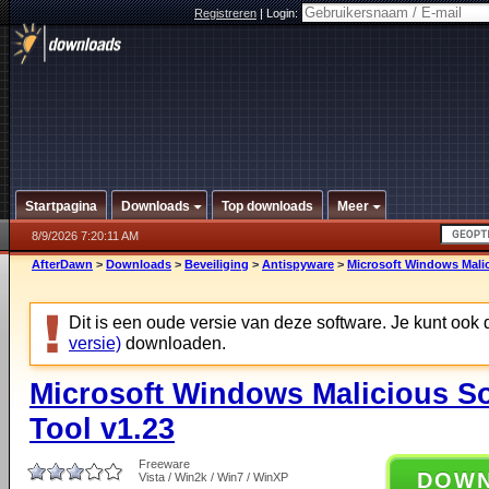
Registreren
|
Login:
Startpagina
Downloads
Top downloads
Meer
8/9/2026 7:20:11 AM
AfterDawn
>
Downloads
>
Beveiliging
>
Antispyware
>
Microsoft Windows Malic
Dit is een oude versie van deze software. Je kunt ook
versie)
downloaden.
Microsoft Windows Malicious S
Tool v1.23
Freeware
DOW
Vista / Win2k / Win7 / WinXP