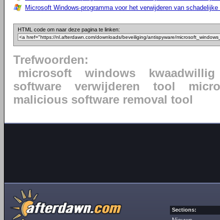
Microsoft Windows-programma voor het verwijderen van schadelijke s
HTML code om naar deze pagina te linken:
Trefwoorden:
microsoft
windows
kwaadwillig
software
verwijderen
tool
micr
malicious software removal tool
Sections: