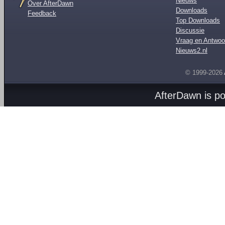
Nieuws
Over AfterDawn
Downloads
Feedback
Top Downloads
Discussie
Vraag en Antwoo
Nieuws2.nl
© 1999-2026
AfterDawn is p