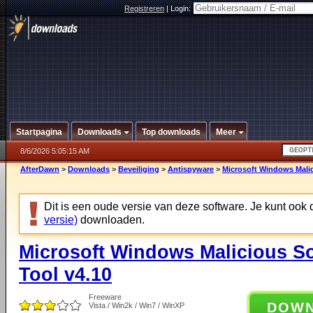
Registreren
|
Login:
Startpagina
Downloads
Top downloads
Meer
8/6/2026 5:05:15 AM
AfterDawn
>
Downloads
>
Beveiliging
>
Antispyware
>
Microsoft Windows Malic
Dit is een oude versie van deze software. Je kunt ook
versie)
downloaden.
Microsoft Windows Malicious S
Tool v4.10
Freeware
DOW
Vista / Win2k / Win7 / WinXP